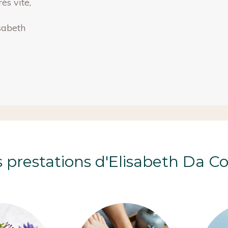
rès vite,
sabeth
 prestations d'Elisabeth Da C