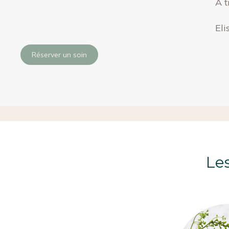
A t
Eli
Réserver un soin
Les