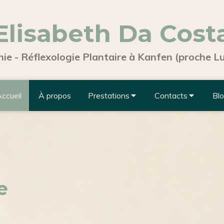
Elisabeth Da Cost
ie - Réflexologie Plantaire à Kanfen (proche 
ccueil
À propos
Prestations
Contacts
Bl
e