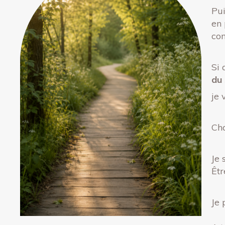
Pui
en 
com
Si 
du 
je 
Cha
Je 
Êtr
Je 