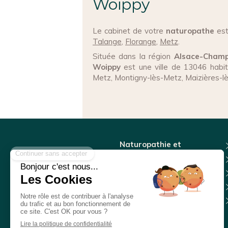
Woippy
Le cabinet de votre
naturopathe
est
Talange
,
Florange
,
Metz
.
Située dans la région
Alsace-Champ
Woippy
est une ville de 13046 habi
Metz, Montigny-lès-Metz, Maizières-l
Naturopathie et
réflexologie plantaire
Cabinet facilement accessible
depuis A31, proche frontière,
axe Metz-Thionville-
Luxembourg.
Sortie Hettange-Grande