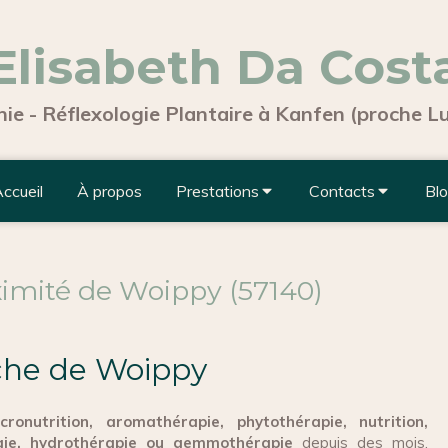
Elisabeth Da Cost
ie - Réflexologie Plantaire à Kanfen (proche 
ccueil
À propos
Prestations
Contacts
Bl
ximité de Woippy (57140)
che de Woippy
cronutrition, aromathérapie, phytothérapie, nutrition,
logie, hydrothérapie ou gemmothérapie
depuis des mois.