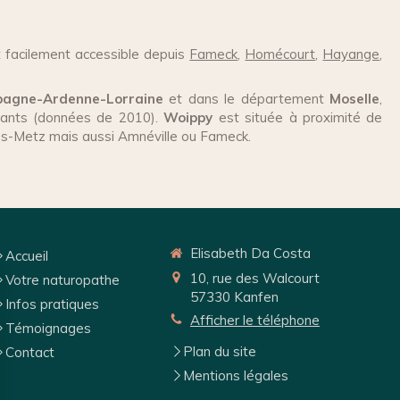
 facilement accessible depuis
Fameck
,
Homécourt
,
Hayange
,
agne-Ardenne-Lorraine
et dans le département
Moselle
,
tants (données de 2010).
Woippy
est située à proximité de
ès-Metz mais aussi Amnéville ou Fameck.
Elisabeth Da Costa
Accueil
10, rue des Walcourt
Votre naturopathe
57330
Kanfen
Infos pratiques
Afficher le téléphone
Témoignages
Plan du site
Contact
Mentions légales